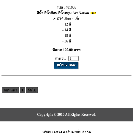
รหัส : 481003
สีน้ำ สีน้ำก้อน สีน้ำหลุม Art Nation
📌 มีให้เลือก 4 เซ็ต
- 12 สี
- 14 สี
- 18 สี
- 36 สี
พิเศษ: 129.00 บาท
จำนวน :
ก่อนหน้า
1
ถัดไป
Copyright © 2010 All Rights Reserved.
บริษัท เอส 24 คอร์ปอเรชั่น จำกัด