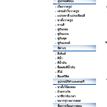
อุปกรณ์ศิลปะ
เกียงวาดรูป
เฟรมผ้าใบวาดรูป
แปรงทาสี แปรงเขียนสี
ขาตั้งวาดรูป
จานสี
พู่กันกลม
พู่กันแบน
พู่กันชุด
ข
พู่กันแทงค์
สีต่างๆ
สีเพ้นท์
สีน้ำ
สีน้ำมัน
สื่อผสมสีน้ำมัน
สีไม้
สีอะคริลิค
อุปกรณ์กีฬาและดนตรี
ขาตั้งโน๊ตเพลง
ถ้วยรางวัล
นาฬิกาจับเวลา
หมากรุก หมากฮอส
สื่อการเรียนการสอน