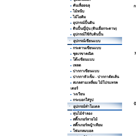
คันเลื่อยฉลุ
ก
ไม้หนีบ
ไม้ไอติม
อุปกรณ์ปั้นดิน
ดินปั้นญี่ปุ่น (ดินเยื่อกระดาษ)
อุปกรณ์ใช้กับดินปั้น
อุปกรณ์เขียนแบบ
กระดานเขียนแบบ
ชุดเรขาคณิต
โต๊ะเขียนแบบ
เพลต
ปากกาเขียนแบบ
ปากกาหัวเข็ม - ปากกาตัดเส้น
สเกลสามเหลี่ยม ไม้โปรแทรค
เตอร์
วงเวียน
กระบอกใส่รูป
ป
อุปกรณ์ทำโมเดล
หุ่นไม้จำลอง
สติ๊กเกอร์ลายไม้
สติ๊กเกอร์หญ้าเทียม
โฟมกลมบอล