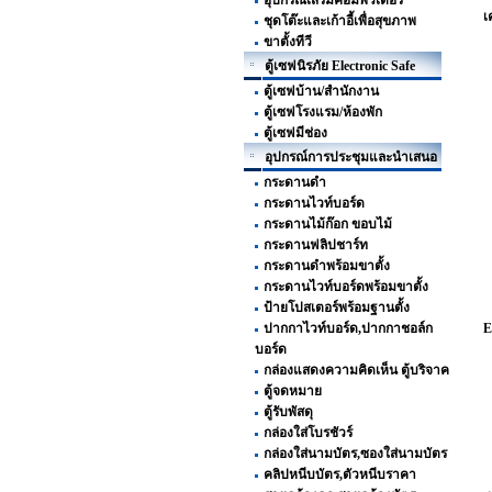
อุปกรณ์เสริมคอมพิวเตอร์
เ
ชุดโต๊ะและเก้าอี้เพื่อสุขภาพ
ขาตั้งทีวี
ตู้เซฟนิรภัย Electronic Safe
ตู้เซฟบ้าน/สำนักงาน
ตู้เซฟโรงแรม/ห้องพัก
ตู้เซฟมีช่อง
อุปกรณ์การประชุมและนำเสนอ
กระดานดำ
กระดานไวท์บอร์ด
กระดานไม้ก๊อก ขอบไม้
กระดานฟลิปชาร์ท
กระดานดำพร้อมขาตั้ง
กระดานไวท์บอร์ดพร้อมขาตั้ง
ป้ายโปสเตอร์พร้อมฐานตั้ง
ปากกาไวท์บอร์ด,ปากกาชอล์ก
E
บอร์ด
กล่องแสดงความคิดเห็น ตู้บริจาค
ตู้จดหมาย
ตู้รับพัสดุ
กล่องใส่โบรชัวร์
กล่องใส่นามบัตร,ซองใส่นามบัตร
คลิปหนีบบัตร,ตัวหนีบราคา