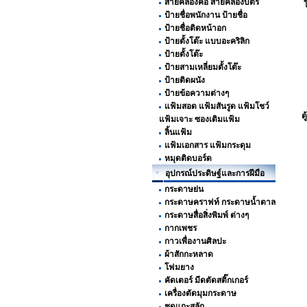
สายคล้องคอ สายคล้องบัตร
ป้ายชื่อพนักงาน ป้ายชื่อ
ป้ายชื่อติดหน้าอก
ป้ายตั้งโต๊ะ แบบอะคริลิก
ป้ายตั้งโต๊ะ
ป้ายสามเหลี่ยมตั้งโต๊ะ
ป้ายติดผนัง
ป้ายข้อความต่างๆ
แฟ้มสอด แฟ้มสันรูด แฟ้มโชว์
ต
แฟ้มเจาะ ซองเติมแฟ้ม
ลิ้นแฟ้ม
แฟ้มเอกสาร แฟ้มกระดุม
หมุดติดบอร์ด
อุปกรณ์ประดิษฐ์และการฝีมือ
กระดาษย่น
กระดาษคราฟท์ กระดาษน้ำตาล
กระดาษสื่อสิ่งพิมพ์ ต่างๆ
กากเพชร
กาวเพื่องานศิลปะ
ผ้าสักกะหลาด
โฟมยาง
คัดเตอร์ มีดตัดสติ๊กเกอร์
เครื่องตัดมุมกระดาษ
ชุดแกะสลัก