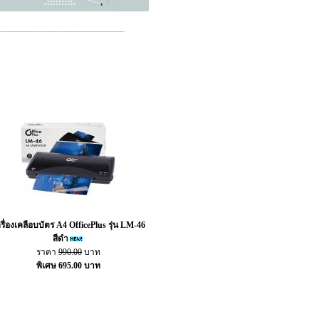
รื่องเคลือบบัตร A4 OfficePlus รุ่น LM-46
สีดำ
ราคา
990.00
บาท
พิเศษ 695.00 บาท