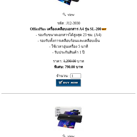
view
รหัส : J12-3930
OfficePlus เครื่องเคลือบเอกสาร A4 รุ่น SL-200
- รองรับขนาดเอกสารได้สูงสุด 23 ซม. (A4)
- รองรับทั้งการเคลือบร้อนและเคลือบเย็น
- ใช้เวลาอุ่นเครื่อง 5 นาที
- รับประกันสินค้า 1 ปี
ราคา:
1,290.00
บาท
พิเศษ: 790.00 บาท
จำนวน :
view