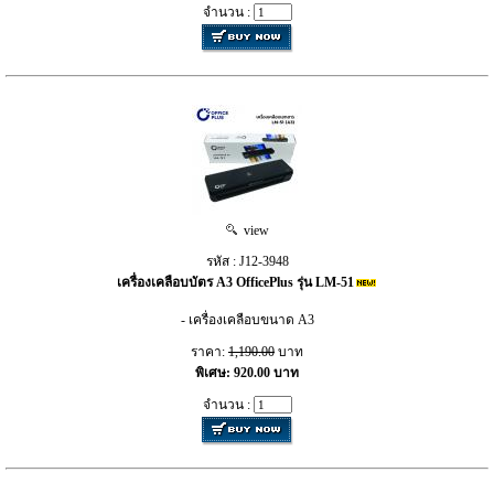
จำนวน :
view
รหัส : J12-3948
เครื่องเคลือบบัตร A3 OfficePlus รุ่น LM-51
- เครื่องเคลือบขนาด A3
ราคา:
1,190.00
บาท
พิเศษ: 920.00 บาท
จำนวน :