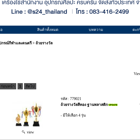
้อ
สินค้าทั้งหมด
บทความ
ตะกร
ุปกรณ์กีฬาและดนตรี
>
ถ้วยรางวัล
Vie
ก่อนหน้า
1
ถัดไป
รหัส : 779021
ถ้วยรางวัลสีทอง ฐานพลาสติก
- มีให้เลือก 4 รุ่น
view