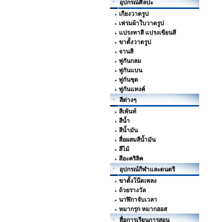
อุปกรณ์ศิลปะ
เกียงวาดรูป
เฟรมผ้าใบวาดรูป
แปรงทาสี แปรงเขียนสี
ขาตั้งวาดรูป
จานสี
พู่กันกลม
พู่กันแบน
พู่กันชุด
พู่กันแทงค์
สีต่างๆ
สีเพ้นท์
สีน้ำ
สีน้ำมัน
สื่อผสมสีน้ำมัน
สีไม้
สีอะคริลิค
อุปกรณ์กีฬาและดนตรี
ขาตั้งโน๊ตเพลง
ถ้วยรางวัล
นาฬิกาจับเวลา
หมากรุก หมากฮอส
สื่อการเรียนการสอน