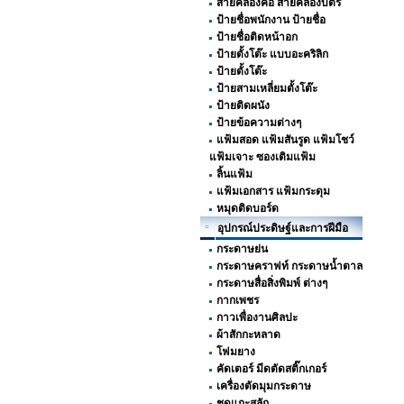
สายคล้องคอ สายคล้องบัตร
ป้ายชื่อพนักงาน ป้ายชื่อ
ป้ายชื่อติดหน้าอก
ป้ายตั้งโต๊ะ แบบอะคริลิก
ป้ายตั้งโต๊ะ
ป้ายสามเหลี่ยมตั้งโต๊ะ
ป้ายติดผนัง
ป้ายข้อความต่างๆ
แฟ้มสอด แฟ้มสันรูด แฟ้มโชว์
แฟ้มเจาะ ซองเติมแฟ้ม
ลิ้นแฟ้ม
แฟ้มเอกสาร แฟ้มกระดุม
หมุดติดบอร์ด
อุปกรณ์ประดิษฐ์และการฝีมือ
กระดาษย่น
กระดาษคราฟท์ กระดาษน้ำตาล
กระดาษสื่อสิ่งพิมพ์ ต่างๆ
กากเพชร
กาวเพื่องานศิลปะ
ผ้าสักกะหลาด
โฟมยาง
คัดเตอร์ มีดตัดสติ๊กเกอร์
เครื่องตัดมุมกระดาษ
ชุดแกะสลัก