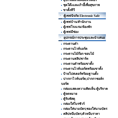
อุปกรณ์เสริมคอมพิวเตอร์
ชุดโต๊ะและเก้าอี้เพื่อสุขภาพ
ขาตั้งทีวี
ตู้เซฟนิรภัย Electronic Safe
ตู้เซฟบ้าน/สำนักงาน
ตู้เซฟโรงแรม/ห้องพัก
ตู้เซฟมีช่อง
อุปกรณ์การประชุมและนำเสนอ
กระดานดำ
กระดานไวท์บอร์ด
กระดานไม้ก๊อก ขอบไม้
กระดานฟลิปชาร์ท
กระดานดำพร้อมขาตั้ง
กระดานไวท์บอร์ดพร้อมขาตั้ง
ป้ายโปสเตอร์พร้อมฐานตั้ง
ปากกาไวท์บอร์ด,ปากกาชอล์ก
บอร์ด
กล่องแสดงความคิดเห็น ตู้บริจาค
ตู้จดหมาย
ตู้รับพัสดุ
กล่องใส่โบรชัวร์
กล่องใส่นามบัตร,ซองใส่นามบัตร
คลิปหนีบบัตร,ตัวหนีบราคา