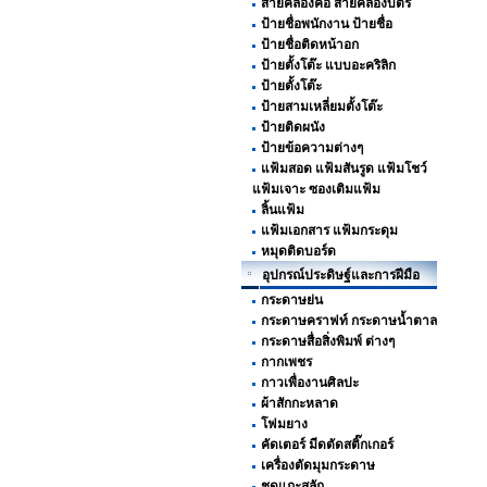
สายคล้องคอ สายคล้องบัตร
ป้ายชื่อพนักงาน ป้ายชื่อ
ป้ายชื่อติดหน้าอก
ป้ายตั้งโต๊ะ แบบอะคริลิก
ป้ายตั้งโต๊ะ
ป้ายสามเหลี่ยมตั้งโต๊ะ
ป้ายติดผนัง
ป้ายข้อความต่างๆ
แฟ้มสอด แฟ้มสันรูด แฟ้มโชว์
แฟ้มเจาะ ซองเติมแฟ้ม
ลิ้นแฟ้ม
แฟ้มเอกสาร แฟ้มกระดุม
หมุดติดบอร์ด
อุปกรณ์ประดิษฐ์และการฝีมือ
กระดาษย่น
กระดาษคราฟท์ กระดาษน้ำตาล
กระดาษสื่อสิ่งพิมพ์ ต่างๆ
กากเพชร
กาวเพื่องานศิลปะ
ผ้าสักกะหลาด
โฟมยาง
คัดเตอร์ มีดตัดสติ๊กเกอร์
เครื่องตัดมุมกระดาษ
ชุดแกะสลัก