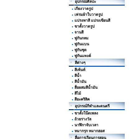
อุปกรณ์ศิลปะ
เกียงวาดรูป
เฟรมผ้าใบวาดรูป
แปรงทาสี แปรงเขียนสี
ขาตั้งวาดรูป
จานสี
พู่กันกลม
พู่กันแบน
พู่กันชุด
พู่กันแทงค์
สีต่างๆ
สีเพ้นท์
สีน้ำ
สีน้ำมัน
สื่อผสมสีน้ำมัน
สีไม้
สีอะคริลิค
อุปกรณ์กีฬาและดนตรี
ขาตั้งโน๊ตเพลง
ถ้วยรางวัล
นาฬิกาจับเวลา
หมากรุก หมากฮอส
สื่อการเรียนการสอน