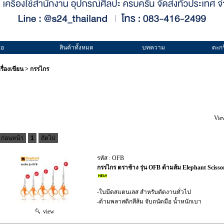
้อ
สินค้าทั้งหมด
บทความ
ตะกร
รื่องเขียน
>
กรรไกร
Vie
ก่อนหน้า
1
ถัดไป
รหัส : OFB
กรรไกร ตราช้าง รุ่น OFB ด้ามส้ม Elephant Scisso
-ใบมีดสแตนเลส สำหรับตัดงานทั่วไป
-ด้ามพลาสติกสีส้ม จับถนัดมือ น้ำหนักเบา
view