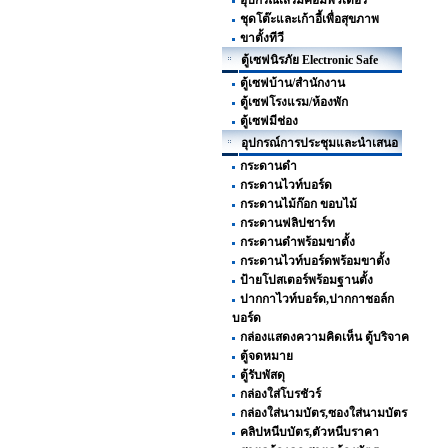
อุปกรณ์เสริมคอมพิวเตอร์
ชุดโต๊ะและเก้าอี้เพื่อสุขภาพ
ขาตั้งทีวี
ตู้เซฟนิรภัย Electronic Safe
ตู้เซฟบ้าน/สำนักงาน
ตู้เซฟโรงแรม/ห้องพัก
ตู้เซฟมีช่อง
อุปกรณ์การประชุมและนำเสนอ
กระดานดำ
กระดานไวท์บอร์ด
กระดานไม้ก๊อก ขอบไม้
กระดานฟลิปชาร์ท
กระดานดำพร้อมขาตั้ง
กระดานไวท์บอร์ดพร้อมขาตั้ง
ป้ายโปสเตอร์พร้อมฐานตั้ง
ปากกาไวท์บอร์ด,ปากกาชอล์ก
บอร์ด
กล่องแสดงความคิดเห็น ตู้บริจาค
ตู้จดหมาย
ตู้รับพัสดุ
กล่องใส่โบรชัวร์
กล่องใส่นามบัตร,ซองใส่นามบัตร
คลิปหนีบบัตร,ตัวหนีบราคา