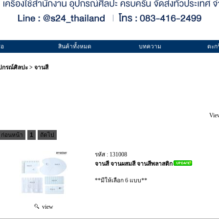
้อ
สินค้าทั้งหมด
บทความ
ตะกร
ุปกรณ์ศิลปะ
>
จานสี
Vie
ก่อนหน้า
1
ถัดไป
รหัส : 131008
จานสี จานผสมสี จานสีพลาสติก
**มีให้เลือก 6 แบบ**
view