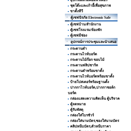
อุปกรณ์เสริมคอมพิวเตอร์
ชุดโต๊ะและเก้าอี้เพื่อสุขภาพ
ขาตั้งทีวี
ตู้เซฟนิรภัย Electronic Safe
ตู้เซฟบ้าน/สำนักงาน
ตู้เซฟโรงแรม/ห้องพัก
ตู้เซฟมีช่อง
อุปกรณ์การประชุมและนำเสนอ
กระดานดำ
กระดานไวท์บอร์ด
กระดานไม้ก๊อก ขอบไม้
กระดานฟลิปชาร์ท
กระดานดำพร้อมขาตั้ง
กระดานไวท์บอร์ดพร้อมขาตั้ง
ป้ายโปสเตอร์พร้อมฐานตั้ง
ปากกาไวท์บอร์ด,ปากกาชอล์ก
บอร์ด
กล่องแสดงความคิดเห็น ตู้บริจาค
ตู้จดหมาย
ตู้รับพัสดุ
กล่องใส่โบรชัวร์
กล่องใส่นามบัตร,ซองใส่นามบัตร
คลิปหนีบบัตร,ตัวหนีบราคา