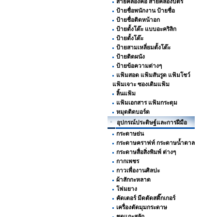
สายคล้องคอ สายคล้องบัตร
ป้ายชื่อพนักงาน ป้ายชื่อ
ป้ายชื่อติดหน้าอก
ป้ายตั้งโต๊ะ แบบอะคริลิก
ป้ายตั้งโต๊ะ
ป้ายสามเหลี่ยมตั้งโต๊ะ
ป้ายติดผนัง
ป้ายข้อความต่างๆ
แฟ้มสอด แฟ้มสันรูด แฟ้มโชว์
แฟ้มเจาะ ซองเติมแฟ้ม
ลิ้นแฟ้ม
แฟ้มเอกสาร แฟ้มกระดุม
หมุดติดบอร์ด
อุปกรณ์ประดิษฐ์และการฝีมือ
กระดาษย่น
กระดาษคราฟท์ กระดาษน้ำตาล
กระดาษสื่อสิ่งพิมพ์ ต่างๆ
กากเพชร
กาวเพื่องานศิลปะ
ผ้าสักกะหลาด
โฟมยาง
คัดเตอร์ มีดตัดสติ๊กเกอร์
เครื่องตัดมุมกระดาษ
ชุดแกะสลัก