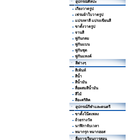
อุปกรณ์ศิลปะ
เกียงวาดรูป
เฟรมผ้าใบวาดรูป
แปรงทาสี แปรงเขียนสี
ขาตั้งวาดรูป
จานสี
พู่กันกลม
พู่กันแบน
พู่กันชุด
พู่กันแทงค์
สีต่างๆ
สีเพ้นท์
สีน้ำ
สีน้ำมัน
สื่อผสมสีน้ำมัน
สีไม้
สีอะคริลิค
อุปกรณ์กีฬาและดนตรี
ขาตั้งโน๊ตเพลง
ถ้วยรางวัล
นาฬิกาจับเวลา
หมากรุก หมากฮอส
สื่อการเรียนการสอน