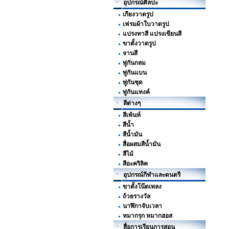
อุปกรณ์ศิลปะ
เกียงวาดรูป
เฟรมผ้าใบวาดรูป
แปรงทาสี แปรงเขียนสี
ขาตั้งวาดรูป
จานสี
พู่กันกลม
พู่กันแบน
พู่กันชุด
พู่กันแทงค์
สีต่างๆ
สีเพ้นท์
สีน้ำ
สีน้ำมัน
สื่อผสมสีน้ำมัน
สีไม้
สีอะคริลิค
อุปกรณ์กีฬาและดนตรี
ขาตั้งโน๊ตเพลง
ถ้วยรางวัล
นาฬิกาจับเวลา
หมากรุก หมากฮอส
สื่อการเรียนการสอน