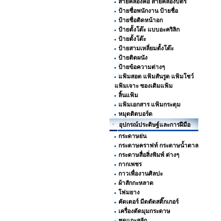
สายคล้องคอ สายคล้องบัตร
ป้ายชื่อพนักงาน ป้ายชื่อ
ป้ายชื่อติดหน้าอก
ป้ายตั้งโต๊ะ แบบอะคริลิก
ป้ายตั้งโต๊ะ
ป้ายสามเหลี่ยมตั้งโต๊ะ
ป้ายติดผนัง
ป้ายข้อความต่างๆ
แฟ้มสอด แฟ้มสันรูด แฟ้มโชว์
แฟ้มเจาะ ซองเติมแฟ้ม
ลิ้นแฟ้ม
แฟ้มเอกสาร แฟ้มกระดุม
หมุดติดบอร์ด
อุปกรณ์ประดิษฐ์และการฝีมือ
กระดาษย่น
กระดาษคราฟท์ กระดาษน้ำตาล
กระดาษสื่อสิ่งพิมพ์ ต่างๆ
กากเพชร
กาวเพื่องานศิลปะ
ผ้าสักกะหลาด
โฟมยาง
คัดเตอร์ มีดตัดสติ๊กเกอร์
เครื่องตัดมุมกระดาษ
ชุดแกะสลัก