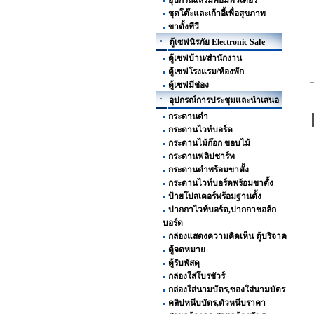
อุปกรณ์เสริมคอมพิวเตอร์
ชุดโต๊ะและเก้าอี้เพื่อสุขภาพ
ขาตั้งทีวี
ตู้เซฟนิรภัย Electronic Safe
ตู้เซฟบ้าน/สำนักงาน
ตู้เซฟโรงแรม/ห้องพัก
ตู้เซฟมีช่อง
อุปกรณ์การประชุมและนำเสนอ
กระดานดำ
กระดานไวท์บอร์ด
กระดานไม้ก๊อก ขอบไม้
กระดานฟลิปชาร์ท
กระดานดำพร้อมขาตั้ง
กระดานไวท์บอร์ดพร้อมขาตั้ง
ป้ายโปสเตอร์พร้อมฐานตั้ง
ปากกาไวท์บอร์ด,ปากกาชอล์ก
บอร์ด
กล่องแสดงความคิดเห็น ตู้บริจาค
ตู้จดหมาย
ตู้รับพัสดุ
กล่องใส่โบรชัวร์
กล่องใส่นามบัตร,ซองใส่นามบัตร
คลิปหนีบบัตร,ตัวหนีบราคา