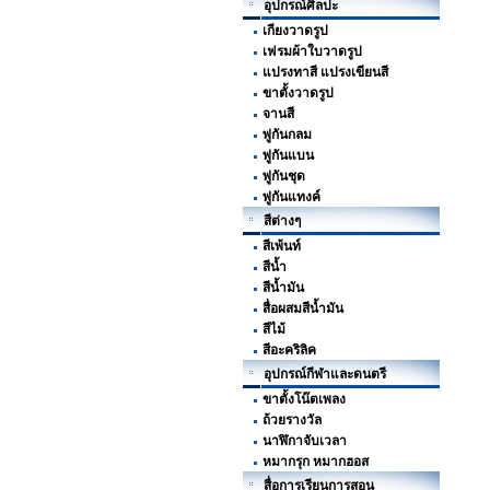
อุปกรณ์ศิลปะ
เกียงวาดรูป
เฟรมผ้าใบวาดรูป
แปรงทาสี แปรงเขียนสี
ขาตั้งวาดรูป
จานสี
พู่กันกลม
พู่กันแบน
พู่กันชุด
พู่กันแทงค์
สีต่างๆ
สีเพ้นท์
สีน้ำ
สีน้ำมัน
สื่อผสมสีน้ำมัน
สีไม้
สีอะคริลิค
อุปกรณ์กีฬาและดนตรี
ขาตั้งโน๊ตเพลง
ถ้วยรางวัล
นาฬิกาจับเวลา
หมากรุก หมากฮอส
สื่อการเรียนการสอน