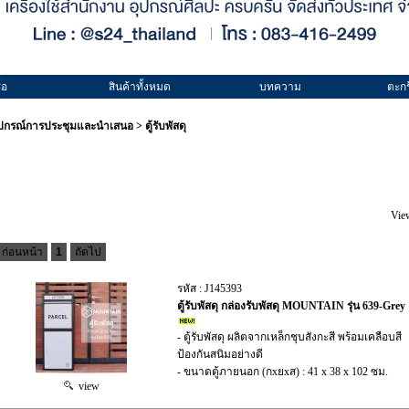
้อ
สินค้าทั้งหมด
บทความ
ตะกร
ุปกรณ์การประชุมและนำเสนอ
>
ตู้รับพัสดุ
Vie
ก่อนหน้า
1
ถัดไป
รหัส : J145393
ตู้รับพัสดุ กล่องรับพัสดุ MOUNTAIN รุ่น 639-Grey
- ตู้รับพัสดุ ผลิตจากเหล็กชุบสังกะสี พร้อมเคลือบสี
ป้องกันสนิมอย่างดี
- ขนาดตู้ภายนอก (กxยxส) : 41 x 38 x 102 ซม.
view