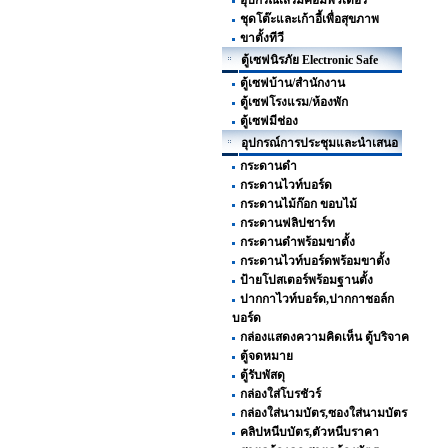
อุปกรณ์เสริมคอมพิวเตอร์
ชุดโต๊ะและเก้าอี้เพื่อสุขภาพ
ขาตั้งทีวี
ตู้เซฟนิรภัย Electronic Safe
ตู้เซฟบ้าน/สำนักงาน
ตู้เซฟโรงแรม/ห้องพัก
ตู้เซฟมีช่อง
อุปกรณ์การประชุมและนำเสนอ
กระดานดำ
กระดานไวท์บอร์ด
กระดานไม้ก๊อก ขอบไม้
กระดานฟลิปชาร์ท
กระดานดำพร้อมขาตั้ง
กระดานไวท์บอร์ดพร้อมขาตั้ง
ป้ายโปสเตอร์พร้อมฐานตั้ง
ปากกาไวท์บอร์ด,ปากกาชอล์ก
บอร์ด
กล่องแสดงความคิดเห็น ตู้บริจาค
ตู้จดหมาย
ตู้รับพัสดุ
กล่องใส่โบรชัวร์
กล่องใส่นามบัตร,ซองใส่นามบัตร
คลิปหนีบบัตร,ตัวหนีบราคา