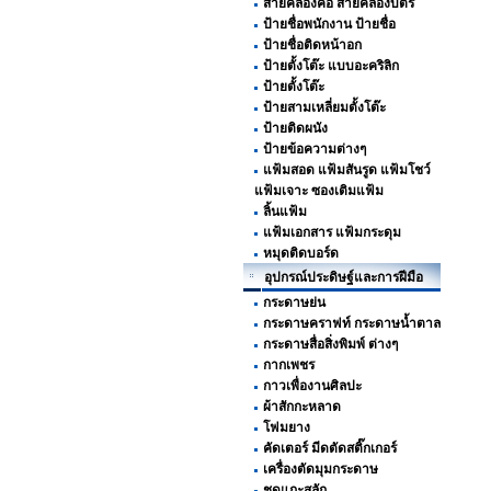
สายคล้องคอ สายคล้องบัตร
ป้ายชื่อพนักงาน ป้ายชื่อ
ป้ายชื่อติดหน้าอก
ป้ายตั้งโต๊ะ แบบอะคริลิก
ป้ายตั้งโต๊ะ
ป้ายสามเหลี่ยมตั้งโต๊ะ
ป้ายติดผนัง
ป้ายข้อความต่างๆ
แฟ้มสอด แฟ้มสันรูด แฟ้มโชว์
แฟ้มเจาะ ซองเติมแฟ้ม
ลิ้นแฟ้ม
แฟ้มเอกสาร แฟ้มกระดุม
หมุดติดบอร์ด
อุปกรณ์ประดิษฐ์และการฝีมือ
กระดาษย่น
กระดาษคราฟท์ กระดาษน้ำตาล
กระดาษสื่อสิ่งพิมพ์ ต่างๆ
กากเพชร
กาวเพื่องานศิลปะ
ผ้าสักกะหลาด
โฟมยาง
คัดเตอร์ มีดตัดสติ๊กเกอร์
เครื่องตัดมุมกระดาษ
ชุดแกะสลัก