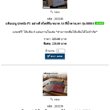
view
รหัส : 203240
แฟ้มเมนู ปกหนัง PU อย่างดี สไตล์จีน ขนาด A4 สีน้ำตาล,เทา รุ่น 8888A
แถมฟรี! ไส้แฟ้ม 8 แผ่นภานในเล่ม *สามารถเพิ่มไส้แฟ้มได้ไม่จำกัด*
ราคา:
325.00
บาท
พิเศษ: 220.00 บาท
จำนวน :
view
รหัส : 203239