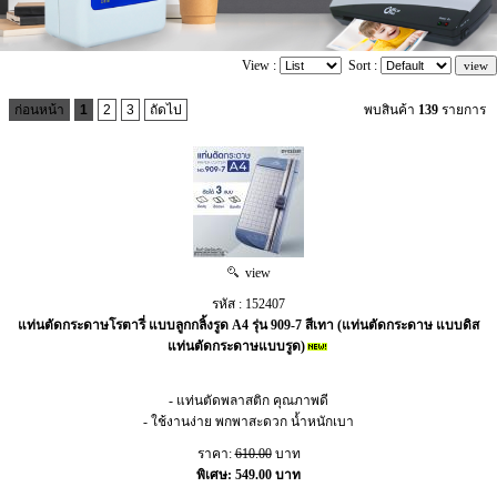
View :
Sort :
ก่อนหน้า
1
2
3
ถัดไป
พบสินค้า
139
รายการ
view
รหัส : 152407
แท่นตัดกระดาษโรตารี่ แบบลูกกลิ้งรูด A4 รุ่น 909-7 สีเทา (แท่นตัดกระดาษ แบบดิส
แท่นตัดกระดาษแบบรูด)
- แท่นตัดพลาสติก คุณภาพดี
- ใช้งานง่าย พกพาสะดวก น้ำหนักเบา
ราคา:
610.00
บาท
พิเศษ: 549.00 บาท