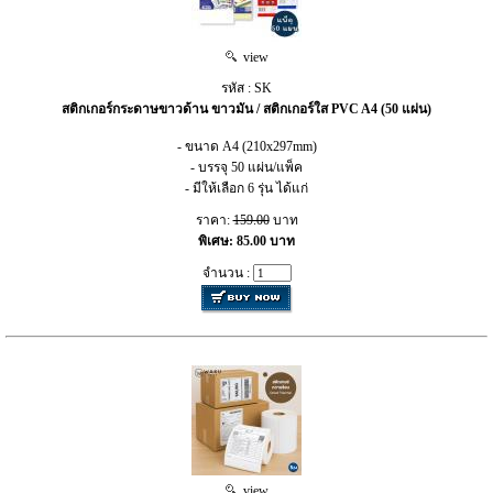
view
รหัส : SK
สติกเกอร์กระดาษขาวด้าน ขาวมัน / สติกเกอร์ใส PVC A4 (50 แผ่น)
- ขนาด A4 (210x297mm)
- บรรจุ 50 แผ่น/แพ็ค
- มีให้เลือก 6 รุ่น ได้แก่
ราคา:
159.00
บาท
พิเศษ: 85.00 บาท
จำนวน :
view