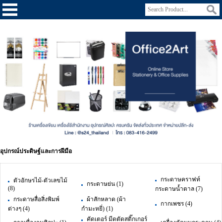
อุปกรณ์ประดิษฐ์และการฝีมือ
กระดาษคราฟท์
ตัวอักษรไม้-ตัวเลขไม้
กระดาษย่น
(1)
(8)
กระดาษน้ำตาล
(7)
กระดาษสื่อสิ่งพิมพ์
ผ้าสักหลาด (ผ้า
กากเพชร
(4)
ต่างๆ
(4)
กำมะหยี่)
(1)
คัดเตอร์ มีดตัดสติ๊กเกอร์