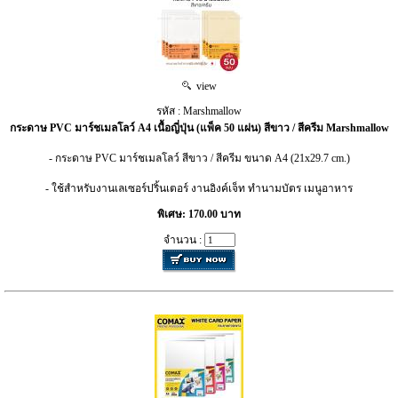
view
รหัส : Marshmallow
กระดาษ PVC มาร์ชเมลโลว์ A4 เนื้อญี่ปุ่น (แพ็ค 50 แผ่น) สีขาว / สีครีม Marshmallow
- กระดาษ PVC มาร์ชเมลโลว์ สีขาว / สีครีม ขนาด A4 (21x29.7 cm.)
- ใช้สำหรับงานเลเซอร์ปริ้นเตอร์ งานอิงค์เจ็ท ทำนามบัตร เมนูอาหาร
พิเศษ: 170.00 บาท
จำนวน :