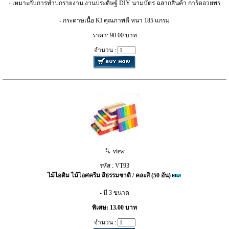
- เหมาะกับการทำปกรายงาน งานประดิษฐ์ DIY นามบัตร ฉลากสินค้า การ์ดอวยพร
- กระดาษเนื้อ KI คุณภาพดี หนา 185 แกรม
ราคา: 90.00 บาท
จำนวน :
view
รหัส : VT93
ไม้ไอติม ไม้ไอศครีม สีธรรมชาติ / คละสี (50 อัน)
- มี 3 ขนาด
พิเศษ: 13.00 บาท
จำนวน :