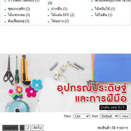
กาวเพื่องานศิลปะ
(1)
เครื่องตัดมุมกระดาษ
(4)
(4)
ชุดแกะสลัก
(2)
ปากคีบ
(1)
ไม้หนีบไม้
(1)
ไม้แท่งกลม
(3)
ไม้แผ่น DIY
(2)
ไม้ไอติม
(1)
คันเลื่อยฉลุ
(5)
โฟมยาง
(2)
View :
Sort :
ก่อนหน้า
1
2
ถัดไป
พบสินค้า
51
รายการ