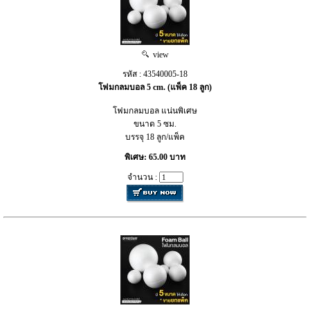
view
รหัส : 43540005-18
โฟมกลมบอล 5 cm. (แพ็ค 18 ลูก)
โฟมกลมบอล แน่นพิเศษ
ขนาด 5 ซม.
บรรจุ 18 ลูก/แพ็ค
พิเศษ: 65.00 บาท
จำนวน :