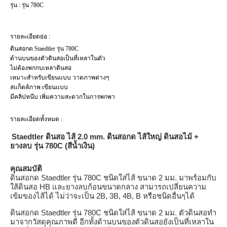
รุ่น :
รุ่น 780C
รายละเอียดย่อ :
ดินสอกด Staedtler รุ่น 780C
ด้านบนของตัวดินสอเป็นที่เหลาในตัว
ไม่ต้องพกกบเหลาดินสอ
เหมาะสำหรับเขียนแบบ วาดภาพต่างๆ
สแก็ตส์ภาพ เขียนแบบ
มีคลิปหนีบ เพิ่มความสะดวกในการพกพา
รายละเอียดทั้งหมด :
Staedtler ดินสอ ไส้ 2.0 mm. ดินสอกด ไส้ใหญ่ ดินสอไม้ +
ยางลบ รุ่น 780C (สีน้ำเงิน)
คุณสมบัติ
ดินสอกด Staedtler รุ่น 780C ชนิดใส่ไส้ ขนาด 2 มม. มาพร้อมกับ
ใส้ดินสอ HB และยางลบก้อนขนาดกลาง สามารถเปลี่ยนความ
เข้มของไส้ได้ ไม่ว่าจะเป็น 2B, 3B, 4B, B หรือชนิดอื่นๆได้
ดินสอกด Staedtler รุ่น 780C ชนิดใส่ไส้ ขนาด 2 มม. ตัวดินสอทำ
มาจากวัสดุคุณภาพดี อีกทั้งด้านบนของตัวดินสอยังเป็นที่เหลาใน