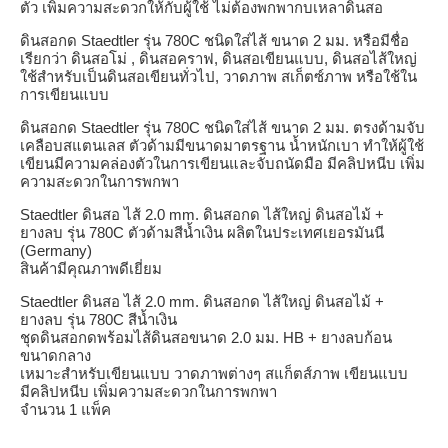
ตัว เพิ่มความสะดวกให้กับผู้ใช้ ไม่ต้องพกพากบเหลาดินสอ
ดินสอกด Staedtler รุ่น 780C ชนิดใส่ไส้ ขนาด 2 มม. หรือมีชื่อ
เรียกว่า ดินสอโม่ , ดินสอคราฟ, ดินสอเขียนแบบ, ดินสอไส้ใหญ่
ใช้สำหรับเป็นดินสอเขียนทั่วไป, วาดภาพ สเก็ตซ์ภาพ หรือใช้ใน
การเขียนแบบ
ดินสอกด Staedtler รุ่น 780C ชนิดใส่ไส้ ขนาด 2 มม. ตรงด้ามจับ
เคลือบสแตนเลส ตัวด้ามมีขนาดมาตรฐาน น้ำหนักเบา ทำให้ผู้ใช้
เขียนมีความคล่องตัวในการเขียนและจับถนัดมือ มีคลิปหนีบ เพิ่ม
ความสะดวกในการพกพา
Staedtler ดินสอ ไส้ 2.0 mm. ดินสอกด ไส้ใหญ่ ดินสอไม้ +
ยางลบ รุ่น 780C ตัวด้ามสีน้ำเงิน ผลิตในประเทศเยอรมันนี
(Germany)
สินค้ามีคุณภาพดีเยี่ยม
Staedtler ดินสอ ไส้ 2.0 mm. ดินสอกด ไส้ใหญ่ ดินสอไม้ +
ยางลบ รุ่น 780C สีน้ำเงิน
ชุดดินสอกดพร้อมไส้ดินสอขนาด 2.0 มม. HB + ยางลบก้อน
ขนาดกลาง
เหมาะสำหรับเขียนแบบ วาดภาพต่างๆ สแก็ตส์ภาพ เขียนแบบ
มีคลิปหนีบ เพิ่มความสะดวกในการพกพา
จำนวน 1 แพ็ค