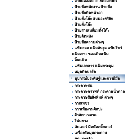
สายคล้องคอ สายคล้องบัตร
ป้ายชื่อพนักงาน ป้ายชื่อ
ป้ายชื่อติดหน้าอก
ป้ายตั้งโต๊ะ แบบอะคริลิก
ป้ายตั้งโต๊ะ
ป้ายสามเหลี่ยมตั้งโต๊ะ
ป้ายติดผนัง
ป้ายข้อความต่างๆ
แฟ้มสอด แฟ้มสันรูด แฟ้มโชว์
แฟ้มเจาะ ซองเติมแฟ้ม
ลิ้นแฟ้ม
แฟ้มเอกสาร แฟ้มกระดุม
หมุดติดบอร์ด
อุปกรณ์ประดิษฐ์และการฝีมือ
กระดาษย่น
กระดาษคราฟท์ กระดาษน้ำตาล
กระดาษสื่อสิ่งพิมพ์ ต่างๆ
กากเพชร
กาวเพื่องานศิลปะ
ผ้าสักกะหลาด
โฟมยาง
คัดเตอร์ มีดตัดสติ๊กเกอร์
เครื่องตัดมุมกระดาษ
ชุดแกะสลัก