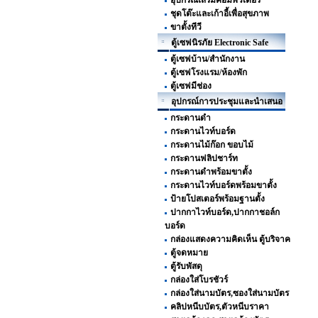
อุปกรณ์เสริมคอมพิวเตอร์
ชุดโต๊ะและเก้าอี้เพื่อสุขภาพ
ขาตั้งทีวี
ตู้เซฟนิรภัย Electronic Safe
ตู้เซฟบ้าน/สำนักงาน
ตู้เซฟโรงแรม/ห้องพัก
ตู้เซฟมีช่อง
อุปกรณ์การประชุมและนำเสนอ
กระดานดำ
กระดานไวท์บอร์ด
กระดานไม้ก๊อก ขอบไม้
กระดานฟลิปชาร์ท
กระดานดำพร้อมขาตั้ง
กระดานไวท์บอร์ดพร้อมขาตั้ง
ป้ายโปสเตอร์พร้อมฐานตั้ง
ปากกาไวท์บอร์ด,ปากกาชอล์ก
บอร์ด
กล่องแสดงความคิดเห็น ตู้บริจาค
ตู้จดหมาย
ตู้รับพัสดุ
กล่องใส่โบรชัวร์
กล่องใส่นามบัตร,ซองใส่นามบัตร
คลิปหนีบบัตร,ตัวหนีบราคา