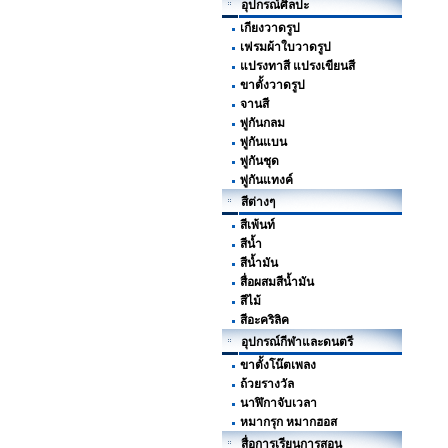
อุปกรณ์ศิลปะ
เกียงวาดรูป
เฟรมผ้าใบวาดรูป
แปรงทาสี แปรงเขียนสี
ขาตั้งวาดรูป
จานสี
พู่กันกลม
พู่กันแบน
พู่กันชุด
พู่กันแทงค์
สีต่างๆ
สีเพ้นท์
สีน้ำ
สีน้ำมัน
สื่อผสมสีน้ำมัน
สีไม้
สีอะคริลิค
อุปกรณ์กีฬาและดนตรี
ขาตั้งโน๊ตเพลง
ถ้วยรางวัล
นาฬิกาจับเวลา
หมากรุก หมากฮอส
สื่อการเรียนการสอน